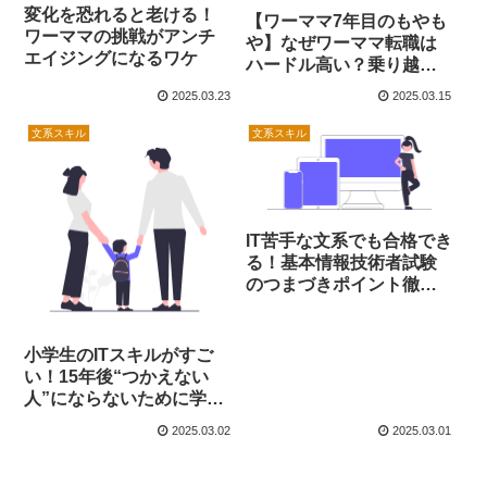
変化を恐れると老ける！
【ワーママ7年目のもやも
ワーママの挑戦がアンチ
や】なぜワーママ転職は
エイジングになるワケ
ハードル高い？乗り越え
るための小さな一歩とは
2025.03.23
2025.03.15
文系スキル
文系スキル
IT苦手な文系でも合格でき
る！基本情報技術者試験
のつまづきポイント徹底
解説
小学生のITスキルがすご
い！15年後“つかえない
人”にならないために学び
直しすべき理由
2025.03.02
2025.03.01