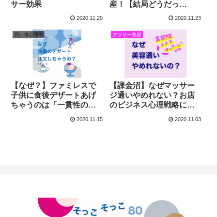
サー効果
産！【結局どうだっ
た？】
2020.11.29
2020.11.23
買い物心理学
アラサー美容
【なぜ？】ファミレスで
【課金沼】なぜマッサー
子供に食後デザートあげ
ジ通いやめれない？お店
ちゃうのは「一貫性の原
のビジネス心理戦略にハ
理」にあった！
マってるかも！
2020.11.15
2020.11.03