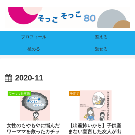
プロフィール
整える
極める
魅せる
2020-11
ワーママ仕事術
子育て
女性のもやもやに悩んだ
【出産怖いから】子供産
ワーママを救ったカチッ
まない宣言した友人が出