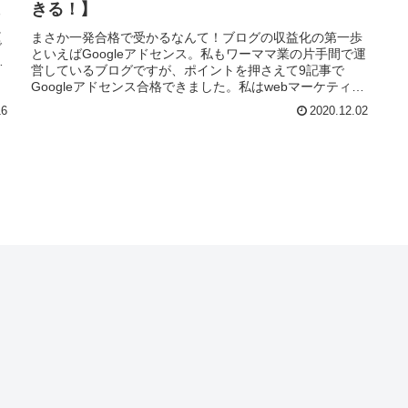
きる！】
る
に
まさか一発合格で受かるなんて！ブログの収益化の第一歩
で
といえばGoogleアドセンス。私もワーママ業の片手間で運
ど
営しているブログですが、ポイントを押さえて9記事で
Googleアドセンス合格できました。私はwebマーケティン
グやITに詳しい詳し...
16
2020.12.02