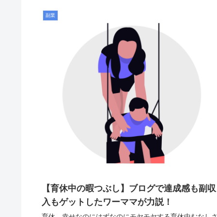
副業
【育休中の暇つぶし】ブログで達成感も副収
入もゲットしたワーママが力説！
育休、幸せなのにはずなのにモヤモヤする育休中むなし