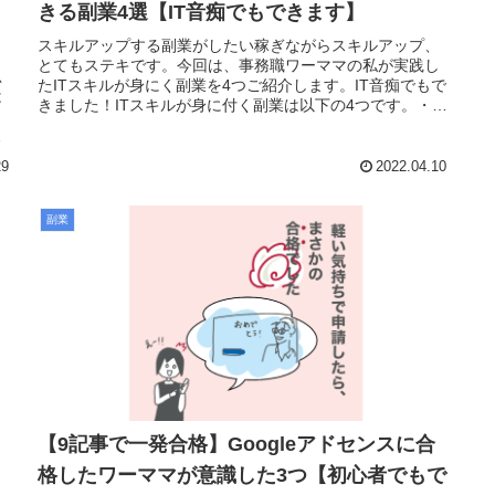
きる副業4選【IT音痴でもできます】
スキルアップする副業がしたい稼ぎながらスキルアップ、
とてもステキです。今回は、事務職ワーママの私が実践し
思
たITスキルが身にく副業を4つご紹介します。IT音痴でもで
は
きました！ITスキルが身に付く副業は以下の4つです。・ホ
ま
ームページ制作・RPA...
、
29
2022.04.10
副業
【9記事で一発合格】Googleアドセンスに合
格したワーママが意識した3つ【初心者でもで