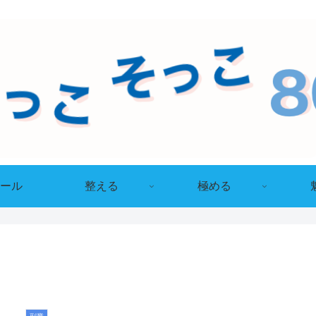
ール
整える
極める