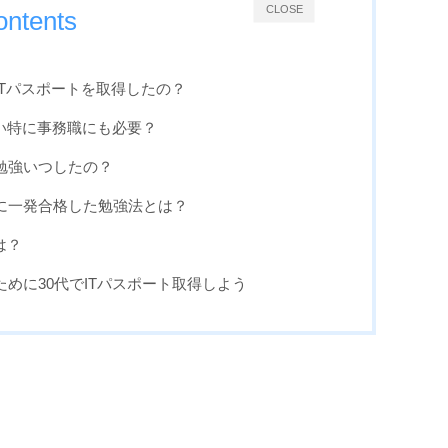
CLOSE
ontents
ぜITパスポートを取得したの？
ない特に事務職にも必要？
の勉強いつしたの？
トに一発合格した勉強法とは？
は？
めに30代でITパスポート取得しよう