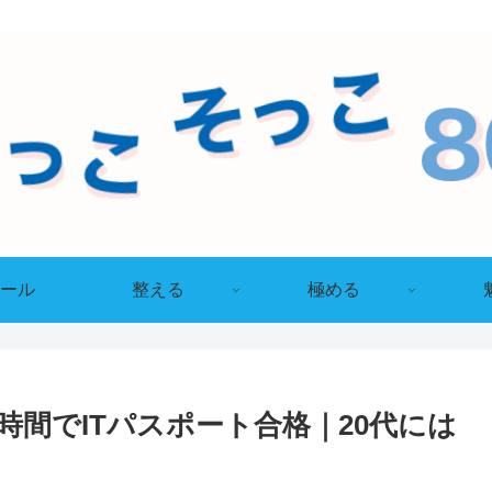
ール
整える
極める
時間でITパスポート合格｜20代には