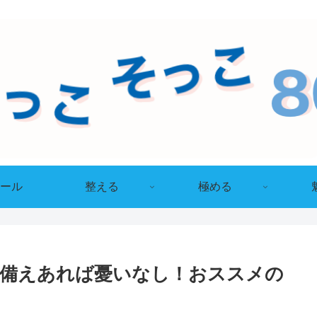
ール
整える
極める
】備えあれば憂いなし！おススメの