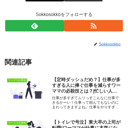
Sokkosokkoをフォローする
Sokkosokko
関連記事
【定時ダッシュだめ？】仕事が多
ワーママ仕事術
すぎる人に捧ぐ仕事を減らすワー
ママの必殺技とは？|忙しい人ほ
ど効果大です！
仕事が多すぎてムリっすこんなに仕事で
きるかーい！仕事って頼んでもないのに
まわってきますよね。仕事をやりすぎる
とだんだんと心がすり減ってきます。私
は地方メーカーで経理/計数管理系の仕事
をしてきた社会人歴10年以上の中堅社員
【トイレで号泣】東大卒の上司が
ワーママ仕事術
です。決算や大きなプ...
転職!ワーママが仕事に本気にな