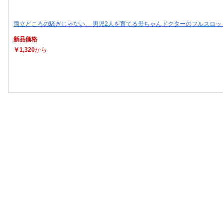
両立どころの騒ぎじゃない。 男児2人を育てる母ちゃんドクターのフルスロッ
新品価格
￥1,320
から