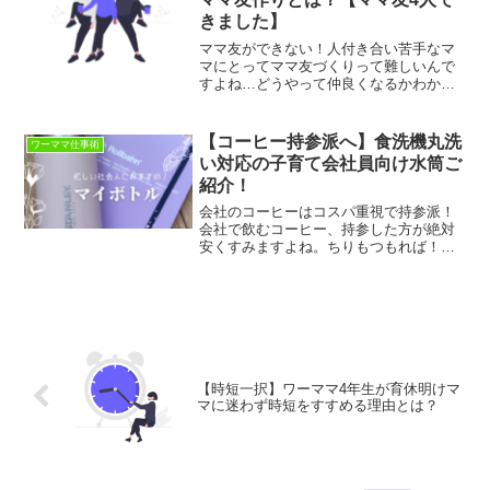
きました】
ママ友ができない！人付き合い苦手なマ
マにとってママ友づくりって難しいんで
すよね…どうやって仲良くなるかわから
ない！私自身、人見知りで新しく友達を
作るの苦手です。積極的に色々なママに
話しかけることができないのです。そん
【コーヒー持参派へ】食洗機丸洗
ワーママ仕事術
な私が実践している、人見...
い対応の子育て会社員向け水筒ご
紹介！
会社のコーヒーはコスパ重視で持参派！
会社で飲むコーヒー、持参した方が絶対
安くすみますよね。ちりもつもれば！・
コーヒーは持参する派・毎日忙しく家事
は最低限しかしない・コスパのいいモノ
を長く使いたいそんな方におすすめなの
がスタンレーのマイボトル...
【時短一択】ワーママ4年生が育休明けマ
マに迷わず時短をすすめる理由とは？