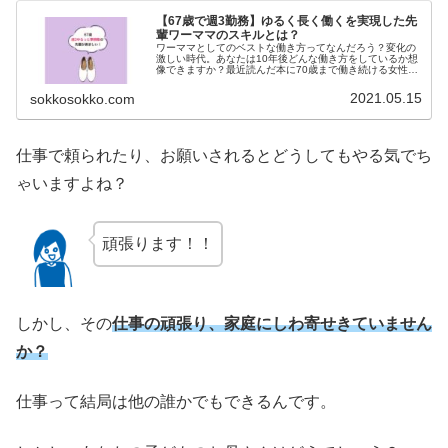
【67歳で週3勤務】ゆるく長く働くを実現した先
輩ワーママのスキルとは？
ワーママとしてのベストな働き方ってなんだろう？変化の
激しい時代。あなたは10年後どんな働き方をしているか想
像できますか？最近読んだ本に70歳まで働き続ける女性の
話が書かれています。すっすごい！働き方2.0vs4.0 不条理
な会社人生から自由...
2021.05.15
sokkosokko.com
仕事で頼られたり、お願いされるとどうしてもやる気でち
ゃいますよね？
頑張ります！！
しかし、その
仕事の頑張り、家庭にしわ寄せきていません
か？
仕事って結局は他の誰かでもできるんです。