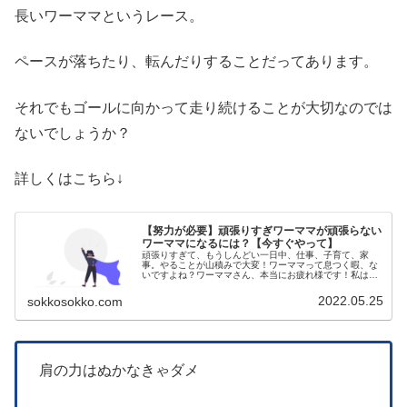
長いワーママというレース。
ペースが落ちたり、転んだりすることだってあります。
それでもゴールに向かって走り続けることが大切なのでは
ないでしょうか？
詳しくはこちら↓
【努力が必要】頑張りすぎワーママが頑張らない
ワーママになるには？【今すぐやって】
頑張りすぎて、もうしんどい一日中、仕事、子育て、家
事。やることが山積みで大変！ワーママって息つく暇、な
いですよね？ワーママさん、本当にお疲れ様です！私はワ
ーママ歴5年ですが、毎日タスクが多くて精神的にやられ
てます…保育園での忘れ物子どもには...
2022.05.25
sokkosokko.com
肩の力はぬかなきゃダメ