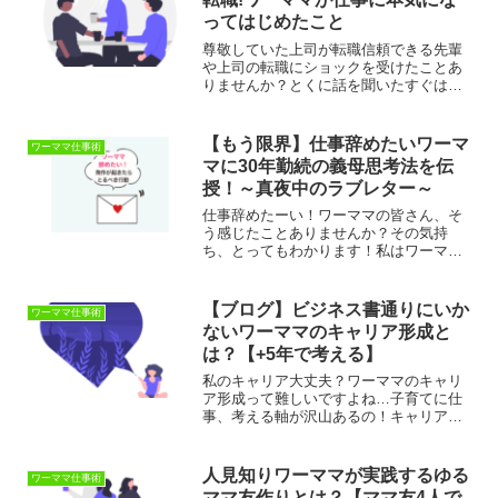
ってはじめたこと
尊敬していた上司が転職信頼できる先輩
や上司の転職にショックを受けたことあ
りませんか？とくに話を聞いたすぐは、
なかなか受け入れられませんよね。私も
直属の上司が突然退職してしまう経験を
したことがあります。まさか！当時は、
【もう限界】仕事辞めたいワーマ
ワーママ仕事術
頭が真っ白になり先が不安...
マに30年勤続の義母思考法を伝
授！～真夜中のラブレター～
仕事辞めたーい！ワーママの皆さん、そ
う感じたことありませんか？その気持
ち、とってもわかります！私はワーママ
になって4年ほど経ちますが、今まで仕事
辞めたいと5000回くらい思いました！も
う色々ムリっす・・・しかし、ちょっと
【ブログ】ビジネス書通りにいか
ワーママ仕事術
待ってください！辞め...
ないワーママのキャリア形成と
は？【+5年で考える】
私のキャリア大丈夫？ワーママのキャリ
ア形成って難しいですよね…子育てに仕
事、考える軸が沢山あるの！キャリアに
ついて真剣に考えようと色々な本を読む
のですが、なんだかもやもやしません
か？全部ピンときませんっ！もやもやの
人見知りワーママが実践するゆる
ワーママ仕事術
大きな原因は、ワーママは教...
ママ友作りとは？【ママ友4人で