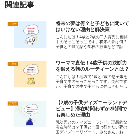
関連記事
将来の夢は何？と子どもに聞いて
子育て
はいけない理由と解決策
こんにちは！4歳と2歳の二人育児に奮闘
中のそっこそっこです。将来の夢は何？
子供との世間話や学校の行事などで話題
になることが多いと思います。私自身、
子供の頃何度も聞かれた質問ですが、も
しかしたら子供の可能性を狭めてしまう
ワーママ直伝！4歳子供の決断力
子育て
質問なのでは？と思った...
を鍛える朝のルーティーンとは？
こんにちは！地方で4歳と2歳の息子娘を
子育て中のそっこそっこです。突然です
が、子育ての中で子どもに伸ばさせたい
力はありますか？子どもたちには将来の
ために身につけてほしい力が沢山ありま
すが、私が特に意識しているのは決断力
【2歳の子供ディズニーランドデ
子育て
です。なぜ決断力を意識...
ビュー】滞在時間わずか2時間で
も楽しめた理由
乳幼児とのディズニーランド、理想的な
滞在時間は？子供と一度は行きたい夢の
国ディズニーリゾート。みなさん、お子
さんのディズニーデビューは何歳でしょ