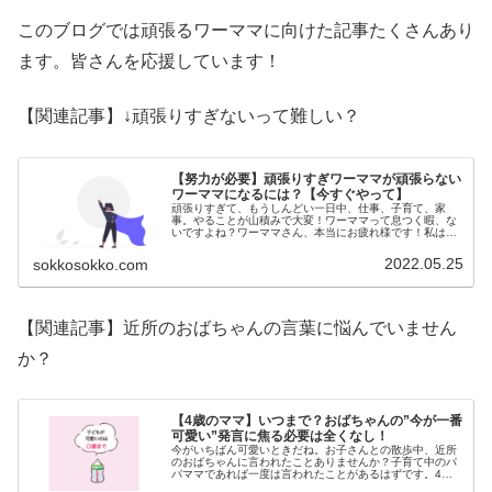
このブログでは頑張るワーママに向けた記事たくさんあり
ます。皆さんを応援しています！
【関連記事】↓頑張りすぎないって難しい？
【努力が必要】頑張りすぎワーママが頑張らない
ワーママになるには？【今すぐやって】
頑張りすぎて、もうしんどい一日中、仕事、子育て、家
事。やることが山積みで大変！ワーママって息つく暇、な
いですよね？ワーママさん、本当にお疲れ様です！私はワ
ーママ歴5年ですが、毎日タスクが多くて精神的にやられ
てます…保育園での忘れ物子どもには...
2022.05.25
sokkosokko.com
【関連記事】近所のおばちゃんの言葉に悩んでいません
か？
【4歳のママ】いつまで？おばちゃんの”今が一番
可愛い”発言に焦る必要は全くなし！
今がいちばん可愛いときだね。お子さんとの散歩中、近所
のおばちゃんに言われたことありませんか？子育て中のパ
パママであれば一度は言われたことがあるはずです。4歳
の息子がまだ赤ちゃんだった時の私は、この言葉に異常に