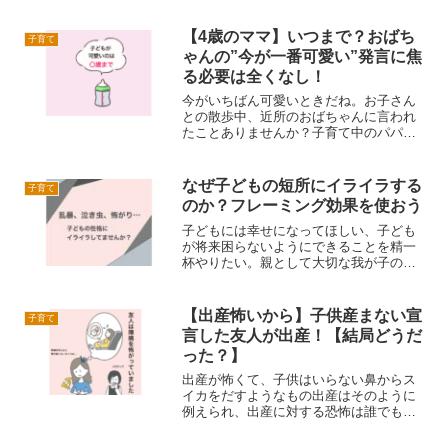
うか？我が家は上の息子が2歳の時に初め
てディズニーランドに行きました。片道5
【4歳のママ】いつまで？おばち
子育て
時間かけて行ったディ...
ゃんの”今が一番可愛い”発言に焦
る必要は全くなし！
今がいちばん可愛いときだね。お子さん
との散歩中、近所のおばちゃんに言われ
たことありませんか？子育て中のパパマ
マであれば一度は言われたことがあるは
ずです。4歳の息子がまだ赤ちゃんだった
時の私は、この言葉に異常に反応して、
なぜ子どもの短所にイライラする
子育て
えっ！いつか可愛いと思...
のか？フレーミング効果を使おう
子どもには幸せになってほしい、子ども
が将来困らないようにできることを精一
杯やりたい。親として大切な我が子の幸
せを願うものでしょう。そんな人生をか
けた「子育てプロジェクト」にもかかわ
らず、当の子どもは全く自覚なし！なん
【出産怖いから】子供産まない宣
子育て
てことありませんか？うち...
言した友人が出産！【結局どうだ
った？】
出産が怖くて、子供はいらない鼻からス
イカをだすようなもの出産はそのように
例えられ、出産に対する恐怖は誰でもあ
って当然です。私も2回の出産を経験しま
したが、出産以上にドラマチックな経験