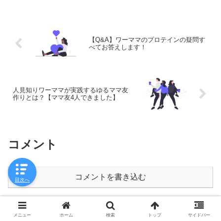
はありません。今となってはいい思い
出！今回は私の話ではなく...
【Q&A】ワーママのプロテインの疑問す
べてお答えします！
人見知りワーママが実践するゆるママ友
作りとは？【ママ友4人できました】
コメント
コメントを書き込む
目次へ
ホーム
子育て
メニュー
ホーム
検索
トップ
サイドバー