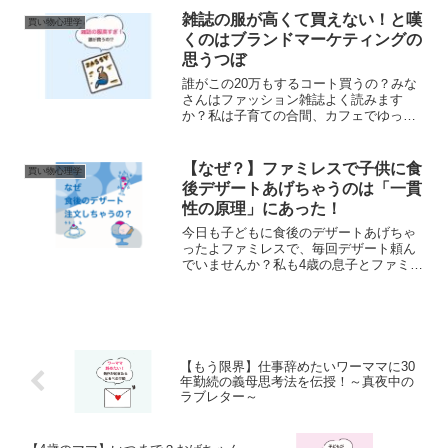
限定】新規会員に1,000円分のポイントプ
雑誌の服が高くて買えない！と嘆
買い物心理学
レゼント！無料会員...
くのはブランドマーケティングの
思うつぼ
誰がこの20万もするコート買うの？みな
さんはファッション雑誌よく読みます
か？私は子育ての合間、カフェでゆっく
りしながら雑誌を読むことが大好きで
す。ゆっくりできる～優雅～しかし、フ
ァッション雑誌をみていていつも思うこ
【なぜ？】ファミレスで子供に食
買い物心理学
とがあります。それは、服が...
後デザートあげちゃうのは「一貫
性の原理」にあった！
今日も子どもに食後のデザートあげちゃ
ったよファミレスで、毎回デザート頼ん
でいませんか？私も4歳の息子とファミレ
スに行くと、息子の思いのままデザート
を注文してしまいます。デザートを頼む
つもりはまったく頼むつもりはないの
に、つい頼んでしまうのは...
【もう限界】仕事辞めたいワーママに30
年勤続の義母思考法を伝授！～真夜中の
ラブレター～