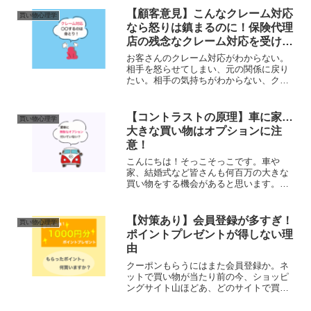
【顧客意見】こんなクレーム対応
買い物心理学
なら怒りは鎮まるのに！保険代理
店の残念なクレーム対応を受けま
した。
お客さんのクレーム対応がわからない。
相手を怒らせてしまい、元の関係に戻り
たい。相手の気持ちがわからない、クレ
ーム対応に悩んでいませんか？最近、保
健代理店からクレーム対応を受けた私
が、こんなクレーム対応してほしかっ
【コントラストの原理】車に家…
買い物心理学
た！という実体験をご紹介しま...
大きな買い物はオプションに注
意！
こんにちは！そっこそっこです。車や
家、結婚式など皆さんも何百万の大きな
買い物をする機会があると思います。買
ったときは必要だと思えたオプションサ
ービス。しかし、本当はいらなかったか
も…と後悔することありませんか？大き
【対策あり】会員登録が多すぎ！
買い物心理学
な買い物にオプションを付け...
ポイントプレゼントが得しない理
由
クーポンもらうにはまた会員登録か。ネ
ットで買い物が当たり前の今、ショッピ
ングサイト山ほどあ、どのサイトで買う
かが重要になってきます。皆さんはこれ
らの言葉をみたらどうしますか？【期間